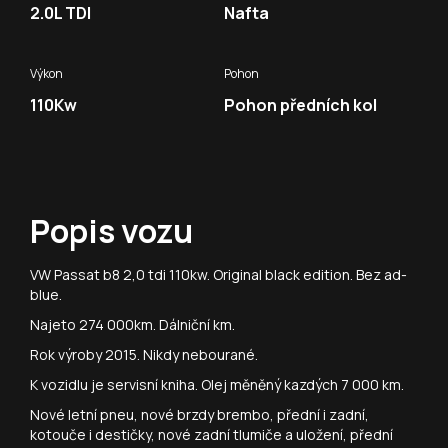
2.0L TDI
Nafta
Výkon
Pohon
110Kw
Pohon předních kol
Popis vozu
VW Passat b8 2,0 tdi 110kw. Original black edition. Bez ad-
blue.
Najeto 274 000km. Dálniční km.
Rok výroby 2015. Nikdy nebourané.
K vozidlu je servisní kniha. Olej měněný kazdých 7 000 km.
Nové letní pneu, nové brzdy brembo, přední i zadní,
kotouče i destičky, nové zadní tlumiče a uložení, přední