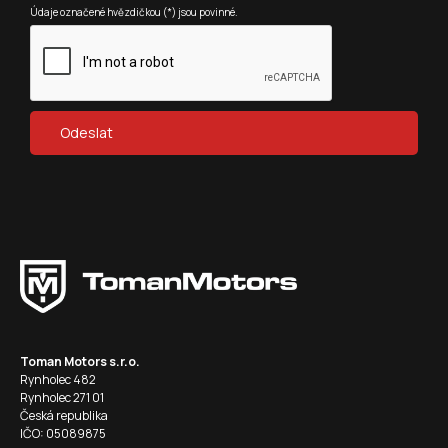
Údaje označené hvězdičkou (*) jsou povinné.
Toman Motors s.r.o.
Rynholec 482
Rynholec 271 01
Česká republika
IČO: 05089875