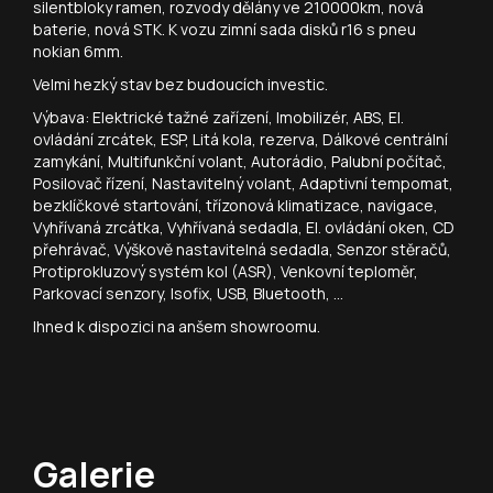
silentbloky ramen, rozvody dělány ve 210000km, nová
baterie, nová STK. K vozu zimní sada disků r16 s pneu
nokian 6mm.
Velmi hezký stav bez budoucích investic.
Výbava: Elektrické tažné zařízení, Imobilizér, ABS, El.
ovládání zrcátek, ESP, Litá kola, rezerva, Dálkové centrální
zamykání, Multifunkční volant, Autorádio, Palubní počítač,
Posilovač řízení, Nastavitelný volant, Adaptivní tempomat,
bezklíčkové startování, třízonová klimatizace, navigace,
Vyhřívaná zrcátka, Vyhřívaná sedadla, El. ovládání oken, CD
přehrávač, Výškově nastavitelná sedadla, Senzor stěračů,
Protiprokluzový systém kol (ASR), Venkovní teploměr,
Parkovací senzory, Isofix, USB, Bluetooth, ...
Ihned k dispozici na anšem showroomu.
Galerie