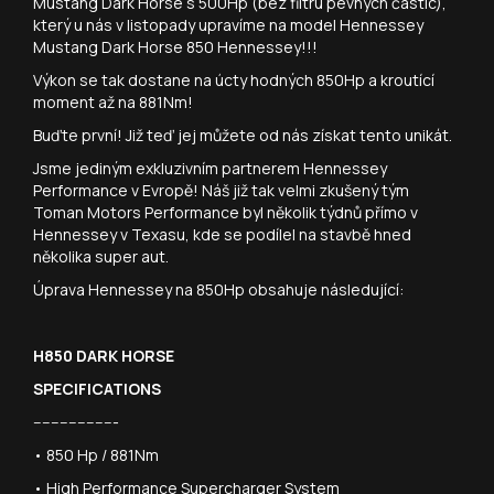
Mustang Dark Horse s 500Hp (bez filtru pevných částic),
který u nás v listopady upravíme na model Hennessey
Mustang Dark Horse 850 Hennessey!!!
Výkon se tak dostane na úcty hodných 850Hp a kroutící
moment až na 881Nm!
Buďte první! Již teď jej můžete od nás získat tento unikát.
Jsme jediným exkluzivním partnerem Hennessey
Performance v Evropě! Náš již tak velmi zkušený tým
Toman Motors Performance byl několik týdnů přímo v
Hennessey v Texasu, kde se podílel na stavbě hned
několika super aut.
Úprava Hennessey na 850Hp obsahuje následující:
H850 DARK HORSE
SPECIFICATIONS
-------------------
• 850 Hp / 881Nm
• High Performance Supercharger System