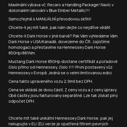
Maximální výbava vč. Recaro a Handling Package! Navíc v
dokonalém lakování v Blue Ember Metallic!!!
Samozřejmě s MANUÁLNÍ převodovou skříní!
Chcete-li jej mít také, pak nám dejte co nejdříve vědět.
Chcete-li Dark Horse v jiné barvě? Pak Vám vyhledáme Vám
Dark Horse v USA/Kanadě, dovezeme do ČR, zajistíme
homologaci a přestavíme na Hennessey Dark Horse
850Hp/881Nm.
Mustang Dark Horse 850Hp dostane certifikát a pořadové
číslo přímo od Hennessey, číslo 1!!! První postavený vůz
Hennessey v Evropě. Jedná se o velmi limitovanou edici.
Cena takto upraveného vozu 2,9mil bez DPH.
Cena se skládá ze dvou částí. Z ceny vozu a z ceny úpravy.
Obě částky jsou fakturovány separátně. Lze tak získat plný
odpočet DPH.
Chcete mít také unikátní Hennessey Dark Horse, pak jej
nekupujte v EU (EU verze je opatřená filtrem pevných