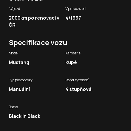
Nájezd
V provozu od
2000km po renovaci v
4/1967
ČR
Specifikace vozu
Model
Karoserie
Mustang
Kupé
Typ převodovky
Počet rychlostí
Manuální
4 stupňová
Barva
Black in Black