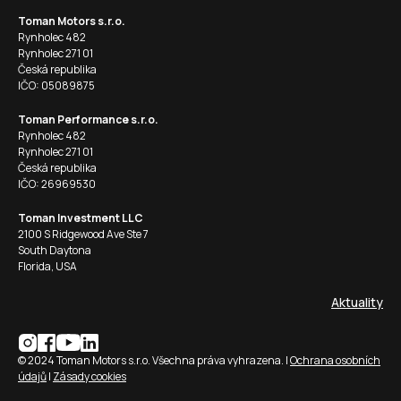
Toman Motors s.r.o.
Rynholec 482
Rynholec 271 01
Česká republika
IČO: 05089875
Toman Performance s.r.o.
Rynholec 482
Rynholec 271 01
Česká republika
IČO: 26969530
Toman Investment LLC
2100 S Ridgewood Ave Ste 7
South Daytona
Florida, USA
Aktuality
© 2024 Toman Motors s.r.o. Všechna práva vyhrazena. |
Ochrana osobních
údajů
|
Zásady cookies