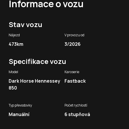
Informace o vozu
Stav vozu
Nájezd
V provozu od
473km
3/2026
Specifikace vozu
Model
Karoserie
Dark Horse Hennessey
Fastback
850
Typ převodovky
Počet rychlostí
Manuální
6 stupňová