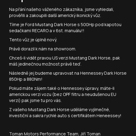
Na přání našeho váženého zákazníka, jsme vyhledali,
prověřili a zakoupili další americký ikonický vůz.
Tíme je Ford Mustang Dark Horse s 500Hp pod kapotou
sedačkami RECARO a v 6st. manuálu!!
Tento vůz je úplně nový.
Právě dorazil k nám na showroom.
Chceš-li vidět pravou US verzi Mustang Dark Horse, pak
máš jedinečnou možnost právě teď.
Následně jej budeme upravovat na Hennessey Dark Horse
850Hp a 880Nm!
Pokud máte zájem také o Hennessey úpravy, máte-li
americkou verzi vozu (bez OPF filtru a neudušenou EU
verzi) pak jsme tu pro vás.
Z vašeho Mustang Dark Horse uděláme vyjímečné,
investiční a sakra rychlé auto s certifikátem Heneessey!
Toman Motors Performance Team, Jiří Toman