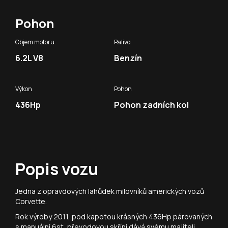
Pohon
Objem motoru
Palivo
6.2L V8
Benzín
Výkon
Pohon
436Hp
Pohon zadních kol
Popis vozu
Jedna z opravdových lahůdek milovníků amerických vozů
Corvette.
Rok výroby 2011, pod kapotou krásných 436Hp párovaných
s manuální 6st, převodovou skříní dává svému majiteli