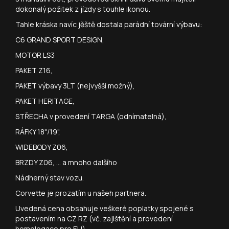
dokonalý požitek z jízdy s touhle ikonou.
Tahle kráska navíc jěště dostala parádní tovární výbavu:
C6 GRAND SPORT DESIGN,
MOTOR LS3
PAKET Z16,
PAKET výbavy 3LT (nejvyšší možný),
PAKET HERITAGE,
STŘECHA v provedení TARGA (odnímatelná),
RÁFKY 18"/19",
WIDEBODY Z06,
BRZDY Z06, ... a mnoho dalšího
Nádherný stav vozu.
Corvette je prozatím u našeh partnera.
Uvedená cena obsahuje veškeré poplatky spojené s
postavením na CZ RZ (vč. zajištění a provedení
homologace pro EU)