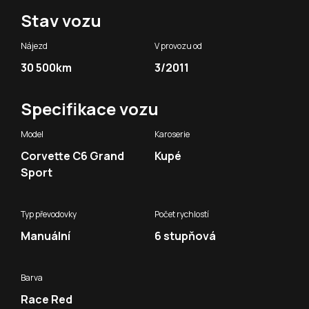
Stav vozu
Nájezd
V provozu od
30 500km
3/2011
Specifikace vozu
Model
Karoserie
Corvette C6 Grand
Kupé
Sport
Typ převodovky
Počet rychlostí
Manuální
6 stupňová
Barva
Race Red