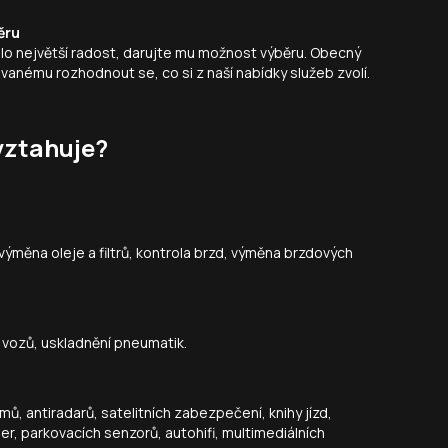
ěru
alo největší radost, darujte mu možnost výběru. Obecný
anému rozhodnout se, co si z naší nabídky služeb zvolí.
vztahuje?
 výměna oleje a filtrů, kontrola brzd, výměna brzdových
h vozů, uskladnění pneumatik.
 antiradarů, satelitních zabezpečení, knihy jízd,
r, parkovacích senzorů, autohifi, multimediálních