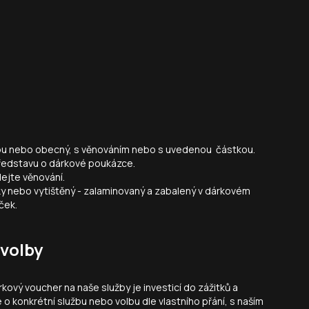
žbu nebo obecný, s věnováním nebo s uvedenou částkou.
ředstavu o dárkové poukázce.
dejte věnování.
ky nebo vytištěný - zalaminovaný a zabalený v dárkovém
ček.
volby
kový voucher na naše služby je investicí do zážitků a
 o konkrétní službu nebo volbu dle vlastního přání, s naším