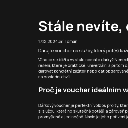
Stále nevíte
|
17.12.2024
Jiří Toman
Darujte voucher na služby, který potěší ka
Vánoce se blíží a vy stále nemáte dárky? Nenec
řešení, které je praktické, univerzální a přitom
darovat konkrétní zážitek nebo dát obdarovan
na poslední chvíli.
Proč je voucher ideálním
Dárkový voucher je perfektní volbou pro ty, kt
si službu, která ho skutečně potěší, a zároveň 
promyšleně a jedinečně. Navíc je jeho pořízení j