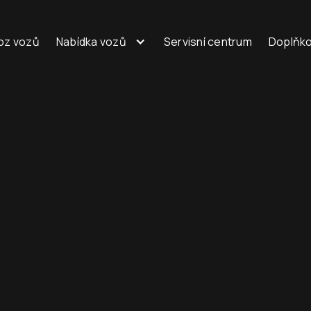
oz vozů
Nabídka vozů
Servisní centrum
Doplňko