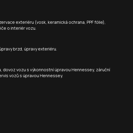
nzervace exteriéru (vosk, keramická ochrana, PPF fólie),
če o interiér vozu.
pravy brzd, úpravy exteriéru.
u, dovoz vozu s výkonnostní úpravou Hennessey, záruční
ervis vozů s úpravou Hennessey.