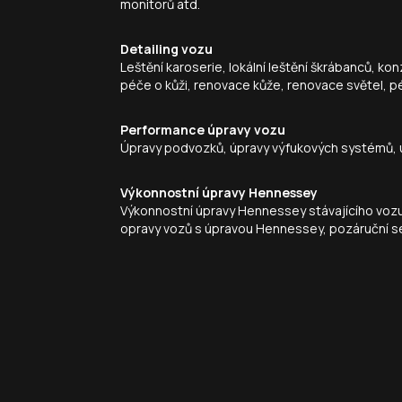
monitorů atd.
Detailing vozu
Leštění karoserie, lokální leštění škrábanců, ko
péče o kůži, renovace kůže, renovace světel, pé
Performance úpravy vozu
Úpravy podvozků, úpravy výfukových systémů, ú
Výkonnostní úpravy Hennessey
Výkonnostní úpravy Hennessey stávajícího voz
opravy vozů s úpravou Hennessey, pozáruční s