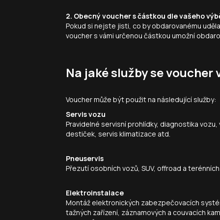
2. Obecný voucher s částkou dle vašeho výb
Pokud si nejste jisti, co by obdarovanému uděl
voucher s vámi určenou částkou umožní obdarov
Na jaké služby se voucher 
Voucher může být použit na následující služby:
Servis vozu
Pravidelné servisní prohlídky, diagnostika vozu,
destiček, servis klimatizace atd.
Pneuservis
Přezutí osobních vozů, SUV, offroad a terénníc
Elektroinstalace
Montáž elektronických zabezpečovacích systémů,
tažných zařízení, záznamových a couvacích kame