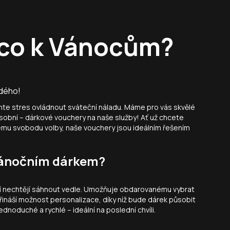
, co k Vánocům?
ždého!
hte stres ovládnout sváteční náladu. Máme pro vás skvělé
 osobní – dárkové vouchery na naše služby! Ať už chcete
ému svobodu volby, naše vouchery jsou ideálním řešením
 vánočním dárkem?
eří nechtějí sáhnout vedle. Umožňuje obdarovanému vybrat
přináší možnost personalizace, díky níž bude dárek působit
ednoduché a rychlé – ideální na poslední chvíli.