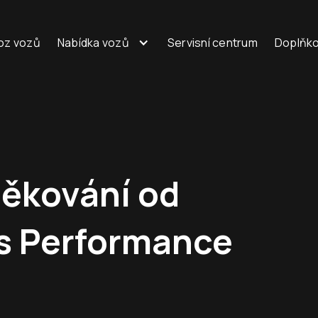
oz vozů
Nabídka vozů
Servisní centrum
Doplňko
děkování od
s Performance