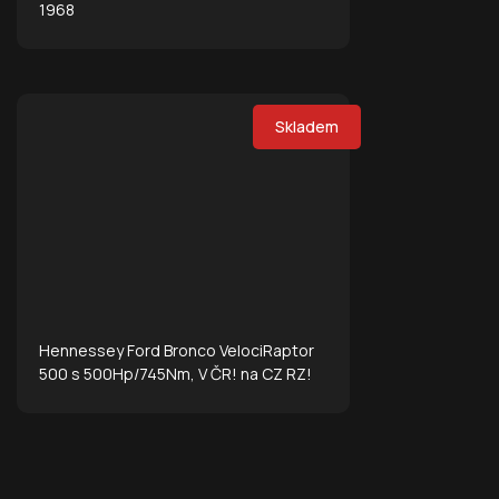
1968
Skladem
Hennessey Ford Bronco VelociRaptor
500 s 500Hp/745Nm, V ČR! na CZ RZ!