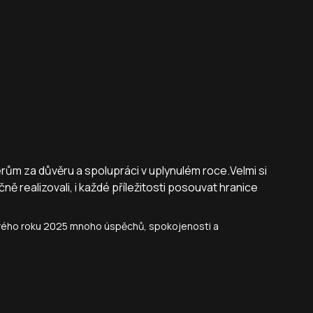
m za důvěru a spolupráci v uplynulém roce.Velmi si
ě realizovali, i každé příležitosti posouvat hranice
vého roku 2025 mnoho úspěchů, spokojenosti a