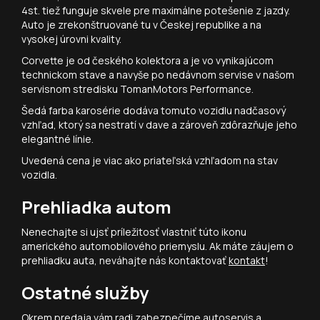
4st. tiež funguje skvele pre maximálne potešenie z jazdy.
Auto je zrekonštruované tu v Českej republike a na
vysokej úrovni kvality.
Corvette je od českého kolektora a je vo vynikajúcom
technickom stave a navyše po nedávnom servise v našom
servisnom stredisku TomanMotors Performance.
Šedá farba karosérie dodáva tomuto vozidlu nadčasový
vzhľad, ktorý sa nestratí v dave a zároveň zdôrazňuje jeho
elegantné línie.
Uvedená cena je viac ako priateľská vzhľadom na stav
vozidla.
Prehliadka autom
Nenechajte si ujsť príležitosť vlastniť túto ikonu
amerického automobilového priemyslu. Ak máte záujem o
prehliadku auta, neváhajte nás kontaktovať
kontakt
!
Ostatné služby
Okrem predaja vám radi zabezpečíme
autoservis
a