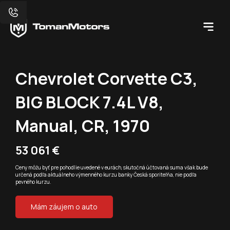
Chevrolet Corvette C3,
BIG BLOCK 7.4L V8,
Manual, CR, 1970
53 061 €
Ceny môžu byť pre pohodlie uvedené v eurách, skutočná účtovaná suma však bude
určená podľa aktuálneho výmenného kurzu banky Česká sporiteľňa, nie podľa
pevného kurzu.
Mám záujem o auto