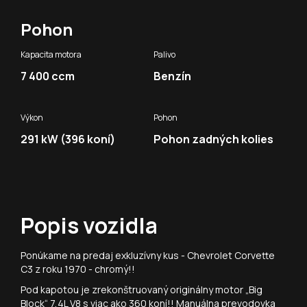
Pohon
Kapacita motora
Palivo
7 400 ccm
Benzín
Výkon
Pohon
291 kW (396 koní)
Pohon zadných kolies
Popis vozidla
Ponúkame na predaj exkluzívny kus - Chevrolet Corvette
C3 z roku 1970 - chromý!!
Pod kapotou je zrekonštruovaný originálny motor „Big
Block“ 7,4L V8 s viac ako 360 koní!! Manuálna prevodovka