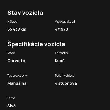
Stav vozidla
Nájazd
V prevádzke od
65 438 km
4/1970
Špecifikácie vozidla
Model
Karoséria
Corvette
Kupé
Typ prevodovky
Počet rýchlostí
Manuálna
4 stupňová
Farba
Sivá