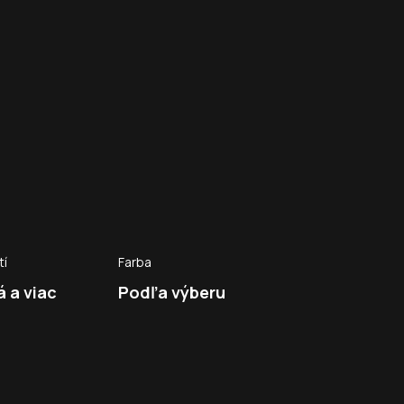
tí
Farba
 a viac
Podľa výberu