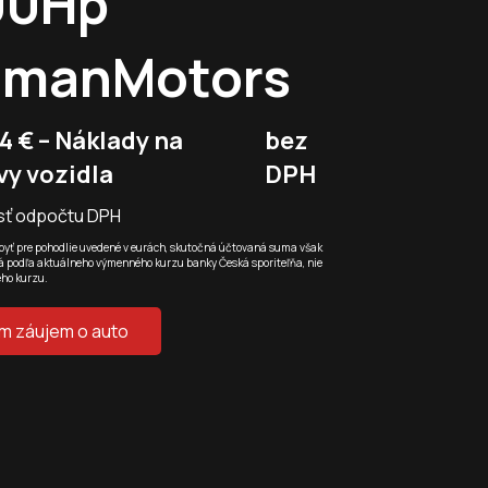
00Hp
omanMotors
4 € – Náklady na
bez
vy vozidla
DPH
ť odpočtu DPH
yť pre pohodlie uvedené v eurách, skutočná účtovaná suma však
 podľa aktuálneho výmenného kurzu banky Česká sporiteľňa, nie
ého kurzu.
m záujem o auto