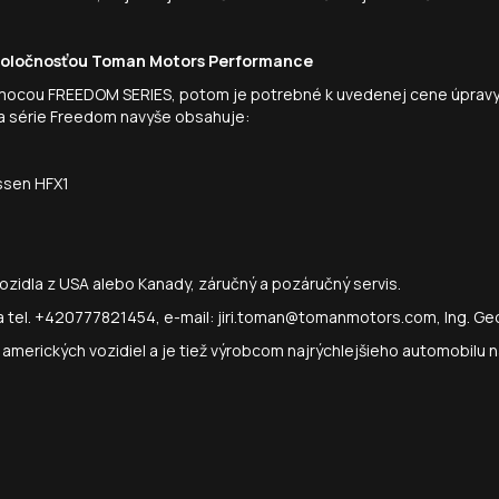
spoločnosťou Toman Motors Performance
mocou FREEDOM SERIES, potom je potrebné k uvedenej cene úpravy 
a série Freedom navyše obsahuje:
ssen HFX1
zidla z USA alebo Kanady, záručný a pozáručný servis.
 na tel. +420777821454, e-mail: jiri.toman@tomanmotors.com, Ing. 
í amerických vozidiel a je tiež výrobcom najrýchlejšieho automobilu 