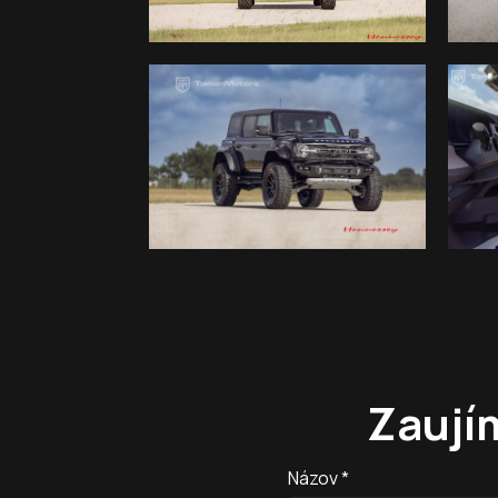
Zaují
Názov *