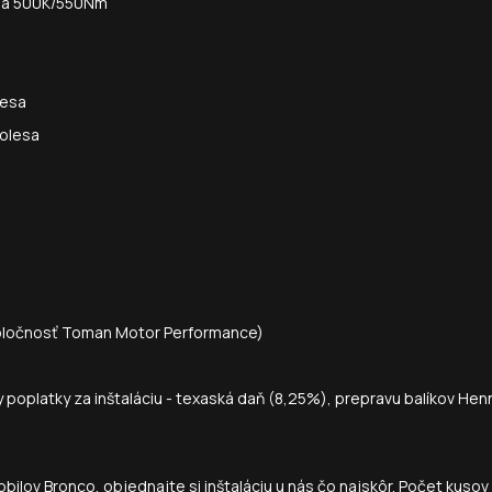
u na 500K/550Nm
lesa
kolesa
spoločnosť Toman Motor Performance)
oplatky za inštaláciu - texaská daň (8,25%), prepravu balíkov Henne
ilov Bronco, objednajte si inštaláciu u nás čo najskôr. Počet kusov 