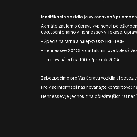
Modifikácia vozidla je vykonávaná priamo 
Ak máte záujem o úpravu vyplnenej položky po
uskutoční priamo v Hennessey v Texase. Úprav
- Špeciálna farba a nálepky USA FREEDOM
- Hennessey 20" Off-road aluminiové kolesá Ve
- Limitovaná edícia 100ks/pre rok 2024
Zabezpečíme pre Vás úpravu vozidla aj dovoz vo
Pre viac informácií nás neváhajte kontaktovať
Hennessey je jednou z najdôležitejších rafinéri