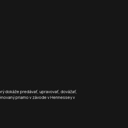
rý dokáže predávať, upravovať, dovážať,
trénovaný priamo v závode v Hennessey v