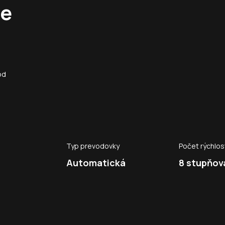
te
od
Typ prevodovky
Počet rýchlos
Automatická
8 stupňová