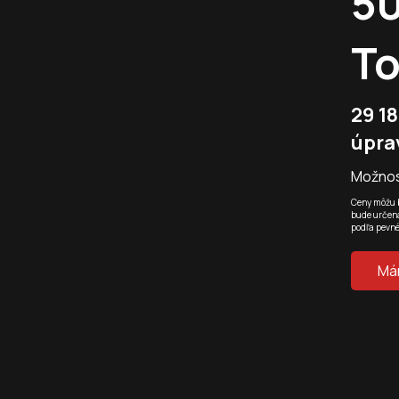
5
T
29 18
úpra
Možnos
Ceny môžu b
bude určená
podľa pevn
Má