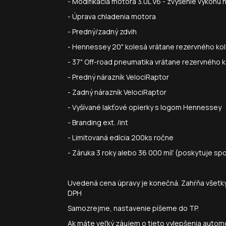
- Modifikácia motora 3.0L V6 - zvýšenie výkon
- Úprava chladenia motora
- Predný/zadný zdvih
- Hennessey 20" kolesá vrátane rezervného ko
- 37" Off-road pneumatika vrátane rezervného 
- Predný nárazník VelociRaptor
- Zadný nárazník VelociRaptor
- Vyšívané lakťové opierky s logom Hennessey
- Branding ext. /int
- Limitovaná edícia 200ks ročne
- Záruka 3 roky alebo 36 000 míľ (poskytuje 
Uvedená cena úpravy je konečná. Zahŕňa všetky p
DPH
Samozrejme, nastavenie píšeme do TP.
Ak máte veľký záujem o tieto vylepšenia automob