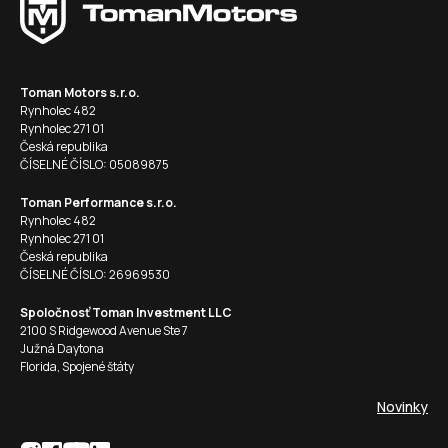
Toman Motors s.r.o.
Rynholec 482
Rynholec 271 01
Česká republika
ČÍSELNÉ ČÍSLO: 05089875
Toman Performance s.r.o.
Rynholec 482
Rynholec 271 01
Česká republika
ČÍSELNÉ ČÍSLO: 26969530
Spoločnosť Toman Investment LLC
2100 S Ridgewood Avenue Ste 7
Južná Daytona
Florida, Spojené štáty
Novinky