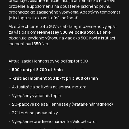
obsahuje základné funkcie, ako je automatické núdzové
brzdenie a upozornenia na opustenie jazdného pruhu,
prechádza do základného vybavenia. Adaptívny tempomat
je k dispozícii ako voliteľná možnosť.
Ak stále chcete toto SUV vziať ďalej, môžeme ho vylepšiť
za vás balíkom
Hennessey 500 VelociRaptor
. Balenie
obsahuje zvýšenie výkonu na viac ako 500 koní a krútiaci
moment nad 550 Nm.
Aktualizácia Hennessey VelociRaptor 500:
•
500 koní pri 5 700 ot./min
• Krútiaci moment 550 lb-ft pri 3 900 ot/min
• Aktualizácia softvéru na správu motora
• Vylepšený výmenník tepla
• 20-palcové kolesá Hennessey (vrátane náhradného)
• 37“ terénne pneumatiky
• Vylepšenie predného nárazníka VelociRaptor