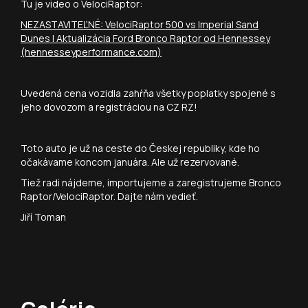
Tu je video o VelociRaptor:
NEZASTAVITEĽNÉ: VelociRaptor 500 vs Imperial Sand
Dunes | Aktualizácia Ford Bronco Raptor od Hennessey
(hennesseyperformance.com)
Uvedená cena vozidla zahŕňa všetky poplatky spojené s
jeho dovozom a registráciou na CZ RZ!
Toto auto je už na ceste do Českej republiky, kde ho
očakávame koncom januára. Ale už rezervované.
Tiež radi nájdeme, importujeme a zaregistrujeme Bronco
Raptor/VelociRaptor. Dajte nám vedieť.
Jiří Toman