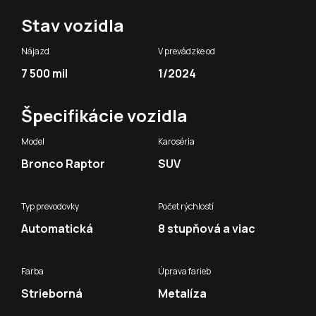
Stav vozidla
Nájazd
V prevádzke od
7 500 mil
1/2024
Špecifikácie vozidla
Model
Karoséria
Bronco Raptor
SUV
Typ prevodovky
Počet rýchlostí
Automatická
8 stupňová a viac
Farba
Úprava farieb
Strieborná
Metalíza