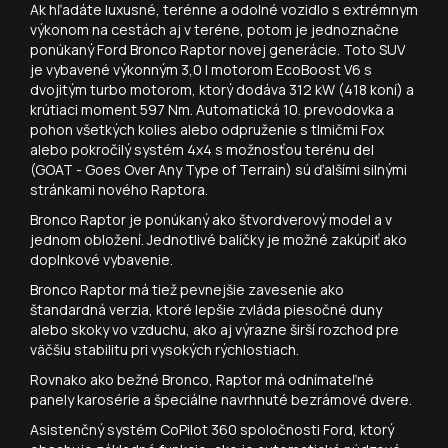
Ak hľadáte luxusné, terénne a odolné vozidlo s extrémnym
výkonom na cestách aj v teréne, potom je jednoznačne
ponúkaný Ford Bronco Raptor novej generácie. Toto SUV
je vybavené výkonným 3,0 l motorom EcoBoost V6 s
dvojitým turbo motorom, ktorý dodáva 312 kW (418 koní) a
krútiaci moment 597 Nm. Automatická 10. prevodovka a
pohon všetkých kolies alebo odpruženie s tlmičmi Fox
alebo pokročilý systém 4x4 s možnosťou terénu del
(GOAT - Goes Over Any Type of Terrain) sú ďalšími silnými
stránkami nového Raptora.
Bronco Raptor je ponúkaný ako štvordverový model a v
jednom obložení. Jednotlivé balíčky je možné zakúpiť ako
doplnkové vybavenie.
Bronco Raptor má tiež pevnejšie zavesenie ako
štandardná verzia, ktoré lepšie zvláda piesočné duny
alebo skoky vo vzduchu, ako aj výrazne širší rozchod pre
väčšiu stabilitu pri vysokých rýchlostiach.
Rovnako ako bežné Bronco, Raptor má odnímateľné
panely karosérie a špeciálne navrhnuté bezrámové dvere.
Asistenčný systém CoPilot 360 spoločnosti Ford, ktorý