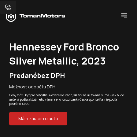
Hennessey Ford Bronco
Silver Metallic, 2023
Predané
bez DPH
Možnosť odpočtu DPH
Ceny môžu byť pre pohodlie uvedené v eurách, skutočná účtovaná suma však bude
určená podľa aktuálneho výmenného kurzu banky Česká sporiteľňa, nie podľa
pevného kurzu.
Mám záujem o auto