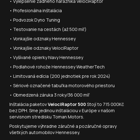
• Vylepšenie zadného nárazníka VelociRaptor
• Profesionálna inštalácia
• Podvozok Dyno Tuning
• Testovanie na cestách (až 500 míľ)
• Vonkajšie odznaky Hennessey
• Vonkajšie odznaky VelociRaptor
• Vyšívané opierky hlavy Hennessey
• Podlahové rohože Hennessey WeatherTech
• Limitovaná edícia (200 jednotiek pre rok 2024)
• Sériové označené tabuľka motorového priestoru
• Obmedzená záruka 3 roky/36 000 míľ
Inštalácia paketov
VelociRaptor 500
Stojí to 715 000Kč
bez DPH. Sme jedinou inštaláciou v Európe v našom
servisnom stredisku Toman Motors.
Poskytujeme výhradne záručné a pozáručné opravy
všetkých automobilov Hennessey.